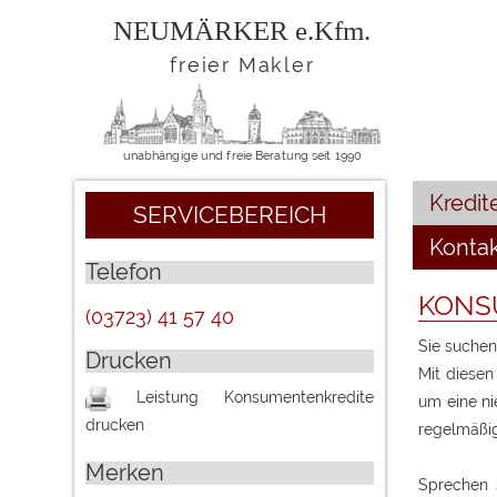
NEUMÄRKER e.Kfm.
freier Makler
unabhängige und freie Beratung seit 1990
Kredit
SERVICEBEREICH
Konta
Telefon
KONS
(03723) 41 57 40
Sie suchen
Drucken
Mit diesen
Leistung
Konsumentenkredite
um eine ni
drucken
regelmäßig 
Merken
Sprechen 